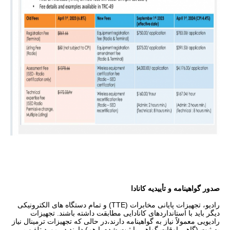
صدور گواهینامه و تأییدیه کانادا
رادیو، تجهیزات پایانی مخابرات (TTE) و تمام دستگاه های الکترونیکی
دیگر باید با استانداردهای کانادایی مطابقت داشته باشند. تجهیزات
رادیویی معمولاً نیاز به گواهینامه دارند،در حالی که تجهیزات ترمینال نیاز
به ثبت (گاهی اوقات گواهی یا ثبت شده با هم) دارند.در مورد تلفن بی