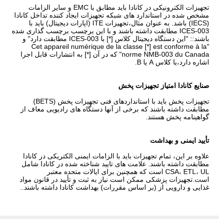
تجهیزات الکترونیکی در کانادا باید مطابق با EMC و سایر الزامات
مشخص شده در استاندارد های شبکه تجهیزات ایجاد کننده تداخل کانادا
(IECS) باشد. به عنوان مثال،تجهیزات ITE (اپارات دیجیتال) باید با
ICES-003 مطابقت داشته باشند و با این برچسب برچسب گذاری شده
باشند:: "این دستگاه دیجیتال کلاس [*] با ICES-003 مطابقت دارد" و
"Cet appareil numérique de la classe [*] est conforme à la
norme NMB-003 du Canada" که در آن [*] به انتشارات قابل اجرا
اشاره دارد،یا کلاس A یا B.
صنايع كانادا امتياز تجهیزات پخش
تجهیزات پخش باید با استانداردهای فنی تجهیزات پخش (BETS)
مطابقت داشته باشند که برخی از آنها دستگاه های رادیویی معاف از
گواهینامه پخش هستند.
تأیید ایمنی و بهداشت
علاوه بر این، تمام تجهیزات باید با الزامات ایمنی الکتریکی در کانادا
مطابقت داشته باشند. علامت های تایید شناخته شده در کانادا شامل
CSA، ETL، UL است که همچنین برای ایالات متحده معتبر
است.تجهیزات پزشکی ممکن است نیاز به ثبت و تأیید در قانون مواد
غذایی و دارویی از (بر اساس مقررات) بهداشت کانادا داشته باشند..