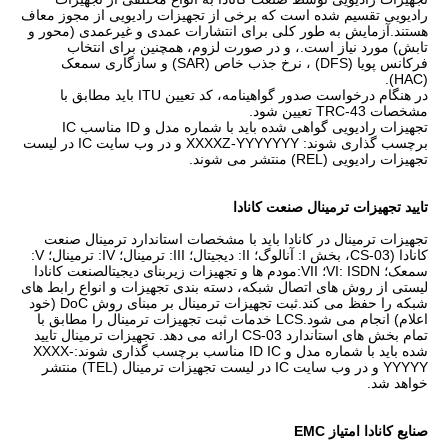
رادیویی تقسیم شده است که برخی از تجهیزات رادیویی از مجوز معاف
هستند.آزمایش به طور کلی برای انتشارات عمدی و غیرعمدی (محور و
تابش) مورد نیاز است.، و در صورت لزوم، همچنین برای انتخاب
فرکانس پویا (DFS) ، نرخ جذب خاص (SAR) و سازگاری سمعک
(HAC).
در هنگام درخواست صدور گواهینامه، کد تعیین ITU باید مطابق با
مشخصات TRC-43 تعیین شود.
تجهیزات رادیویی گواهی شده باید با شماره مدل و ID مناسب IC
برچسب گذاری شوند: XXXXZ-YYYYYYY و در وب سایت IC در لیست
تجهیزات رادیویی (REL) منتشر می شوند.
تایید تجهیزات ترمینال صنعت کانادا
تجهیزات ترمینال در کانادا باید با مشخصات استاندارد ترمینال صنعت
کانادا (CS-03، بخش I: آنالوگ؛ II: دیجیتال؛ III: ترمینال؛ IV: ترمینال؛ V:
سمعک؛ VI: ISDN؛ VII:مودم ها و تجهیزات زیربنای دیجیتالصنعت کانادا
لیستی از روش های اتصال شبکه، دسته بندی تجهیزات و انواع رابط های
شبکه را حفظ می کند.ثبت تجهیزات ترمینال بر مبنای روش DoC (خود
اعلام) انجام می شود.LCS خدمات ثبت تجهیزات ترمینال را مطابق با
تمام بخش های استاندارد CS-03 ارائه می دهد. تجهیزات ترمینال تایید
شده باید با شماره مدل و ID IC مناسب برچسب گذاری شوند:XXXX-
YYYYY و در وب سایت IC در لیست تجهیزات ترمینال (TEL) منتشر
خواهد شد.
صنايع كانادا امتياز EMC