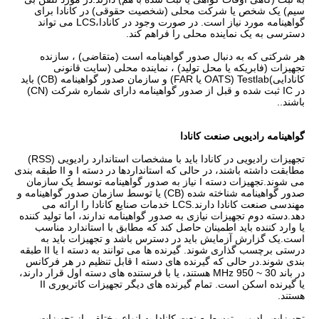
سیم) یک شخص یا شرکت محلی (شخصیت حقوقی) در کانادا برای
گواهینامه مورد نیاز است. در صورت وجود در کانادا،LCS می تواند
دسترسی به یک نماینده محلی را فراهم کند.
هر شرکتی که به دنبال صدور گواهینامه است (متقاضی) ، سازنده
تجهیزات (فابریکه یا محل تولید) ، نماینده محلی (سایت قانونی
کانادایی)Testlab (OATS یا FAR) و سازمان صدور گواهینامه (CB) باید
در IC ثبت شده و قبل از صدور گواهینامه دارای شماره شرکت (CN)
باشند..
گواهینامه رادیویی صنعت کانادا
تجهیزات رادیویی در کانادا باید با مشخصات استاندارد رادیویی (RSS)
مطابقت داشته باشند، در حالی که استانداردها در دسته I و II طبقه بندی
می شوند.تجهیزات دسته I نیاز به صدور گواهینامه توسط یک سازمان
صدور گواهینامه شناخته شده (CB) یا توسط سازمان صدور گواهینامه و
مهندسی صنعت کانادا دارند.LCS خدمات صنايع کانادا را ارائه می
دهد.دسته دوم تجهیزات نیازی به صدور گواهینامه ندارند، اما تولید کننده
یا وارد کننده باید اطمینان حاصل کند که مطابق با استاندارد مناسب
است.یک گزارش آزمایش باید در دسترس باشد و تجهیزات باید به
درستی برچسب گذاری شوند. گیرنده ها می توانند به دسته I یا II طبقه
بندی شوند.در حالی که گیرنده های دسته I قابل تنظیم در هر فرکانس
در باند 30 ~ 950 MHz هستند، یا با فرستنده های دسته اول قرار دارند،
یا گیرنده اسکن است. تمام گیرنده های دیگر تجهیزات کاتریوری II
هستند.
تجهیزات رادیویی توسط صنعت کانادا به انواع مختلفی از تجهیزات