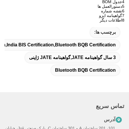
4جدول BOM
5دستورالعمل ها
6نقشه شماره
7گواهینامه ایزو
8اطلاعات دیگر
برچسب ها:
on,India BIS Certification,Bluetooth BQB Certification
3 سال گواهینامه JATE,گواهینامه JATE ژاپنی
Bluetooth BQB Certification
تماس سریع
آدرس
101، 201 ساختمان A و 301 ساختمان C، پارک صنعتی Juji، خیابان