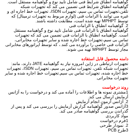
گواهینامه انطباق شرایط فنی شامل تایید نوع و گواهینامه مستقل است.
گواهینامه انطباق شرایط فنی تضمین می کند که تجهیزات شبکه
تلفن،تجهیزات تماس بی سیم، تجهیزات ISDN، تجهیزات خط اجاره ای و
غیره می توانند با الزامات فنی (لوازم مربوط به تجهیزات ترمینال) که
توسط MPHPT تهیه شده است، مطابقت داشته باشند.
2. گواهینامه انطباق با الزامات فنی
گواهینامه انطباق با الزامات فنی شامل تایید نوع و گواهینامه مستقل
است. گواهینامه انطباق با الزامات فنی تضمین می کند که تجهیزات
تماس بی سیم،تجهیزات خط اجاره شده و سایر تجهیزات مخابراتی،
الزامات فنی خاصی را برآورده می کنند.، که توسط اپراتورهای مخابراتی
مجاز توسط MPHPT تهیه می شوند.
دامنه محصول قابل استفاده
تجهیزات ارتباطی در ژاپن امروزه نیاز به گواهینامه JATE دارند، مانند:
تجهیزات شبکه تلفن، تجهیزات تماس بی سیم، تجهیزات ISDN، تجهیزات
خط اجاره شده، تجهیزات تماس بی سیم,تجهیزات خط اجاره شده و سایر
تجهیزات مخابراتی.
روند درخواست
1مشتری نمونه ها و اطلاعات را آماده می کند و درخواست را به آژانس
آزمایش ارسال می کند.
2. آژانس آزمون انجام آزمایش
3آژانس صدور گواهینامه گزارش آزمایش را بررسی می کند و پس از
گذراندن بررسی گواهینامه صادر می کند.
مواد کاربردی
1فرم درخواست
2. نمودار طرحی
3طرح PCB