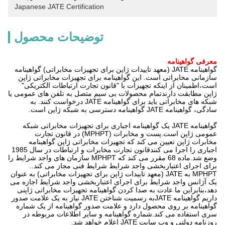
Japanese JATE Certification
توضیحات محصول
معرفی گواهینامه
گواهینامه JATE (معهد تاییدات ژاپن برای تجهیزات مخابراتی) گواهینامه
سازمانی مخابراتی است. این گواهینامه برای تجهیزات مخابراتی ژاپن
است،اطمینان از اینکه تجهیزات با "قانون تجارت ارتباطات الکتریکی"
ژاپن مطابقت دارندتمام محصولات بی سیم متصل به تلفن های عمومی یا
شبکه های مخابراتی باید برای گواهینامه JATE درخواست کنند. به
سادگی، گواهینامه JATE گواهینامه دسترسی به شبکه ژاپن است.
گواهینامه JATE یک گواهینامه اجباری برای تجهیزات مخابراتی شبکه
عمومی ژاپن است.پست و مخابرات (MPHPT) در قانون تجارت
مخابرات ژاپن تعیین می کند که تجهیزات مخابراتی ژاپن گواهینامه
اجباری را اجرا می کنندقانون تجارت مخابرات و ارتباطات در سال 1985
وضع شد.ماده 68 مقرر می کند که MPHPT سازمان های واجد شرایط را
برای اجرای اعتباربخشی واجد شرایط شرایط فنی مجاز می کند..
MPHPT به JATE (معهد تاییدات ژاپن برای تجهیزات مخابراتی) به عنوان
یک آژانس واجد شرایط برای اجرای اعتباربخشی واجد شرایط اجازه می
دهد،بنابراین ما عادت به صدا کردن گواهینامه تجهیزات مخابراتی ژاپنی
داریم گواهینامه JATEبه رسمیت شناختن JATE نیاز به یک علامت صدور
گواهینامه بر روی محصول دارد و علامت صدور گواهینامه از یک شماره
سری استفاده می کند.شماره گواهینامه و سایر اطلاعات مربوطه در
روزنامه دولتی و وب سایت JATE اعلام خواهد شد.