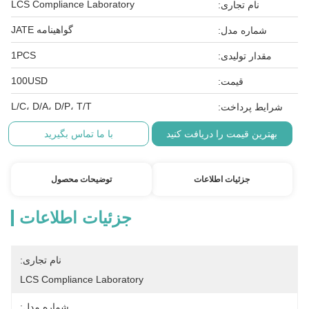
LCS Compliance Laboratory
نام تجاری:
گواهینامه JATE
شماره مدل:
1PCS
مقدار تولیدی:
100USD
قیمت:
L/C، D/A، D/P، T/T
شرایط پرداخت:
بهترین قیمت را دریافت کنید
با ما تماس بگیرید
جزئیات اطلاعات
توضیحات محصول
جزئیات اطلاعات
نام تجاری:
LCS Compliance Laboratory
شماره مدل: