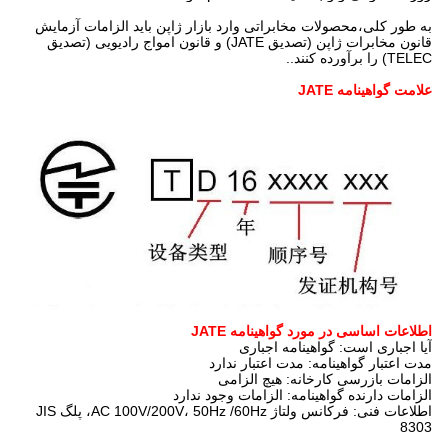
به طور کلی،محصولات مخابراتی وارد بازار ژاپن باید الزامات آزمایش
قانون مخابرات ژاپن (تصدیق JATE) و قانون امواج رادیویی (تصدیق
TELEC) را برآورده کنند..
علامت گواهینامه JATE
اطلاعات اساسی در مورد گواهینامه JATE
آیا اجباری است: گواهینامه اجباری
مدت اعتبار گواهینامه: مدت اعتبار ندارد
الزامات بازرسی کارخانه: هیچ الزامی
الزامات دارنده گواهینامه: الزامات وجود ندارد
اطلاعات فنی: فرکانس ولتاژ AC 100V/200V، 50Hz /60Hz، پلگ JIS
8303