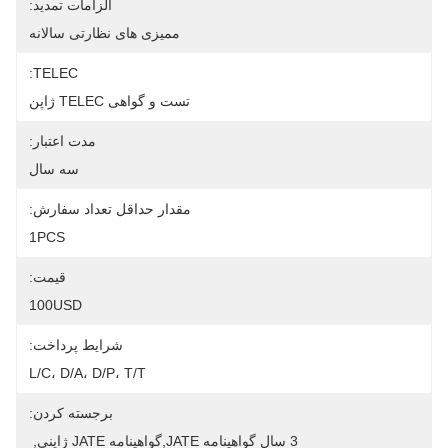
الزامات تمدید:
ممیزی های نظارتی سالانه
TELEC:
تست و گواهی TELEC ژاپن
مدت اعتبار:
سه سال
مقدار حداقل تعداد سفارش:
1PCS
قیمت:
100USD
شرایط پرداخت:
L/C، D/A، D/P، T/T
برجسته کردن:
3 سال گواهینامه JATE,گواهینامه JATE ژاپنی
, 