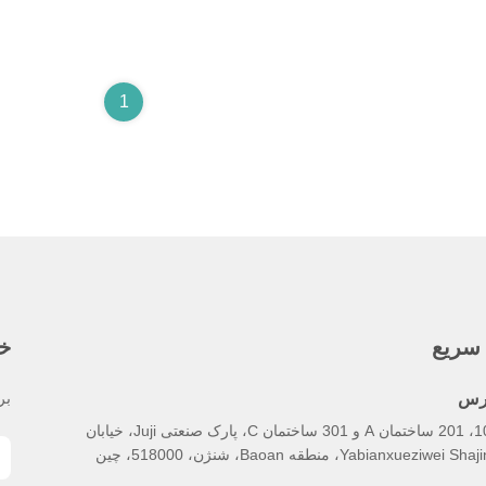
1
سریع
خب
رس
بر
101، 201 ساختمان A و 301 ساختمان C، پارک صنعتی Juji، خیابان
Yabianxueziwei Sh، منطقه Baoan، شنژن، 518000، چین