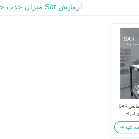
آزمایش Sar میزان جذب خاص
میزان جذب خاص آزمایش SAR
 امواج
های همراه بی
فت کنید