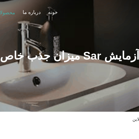
خونه
درباره ما
محصولا
زمایش Sar میزان جذب خاص