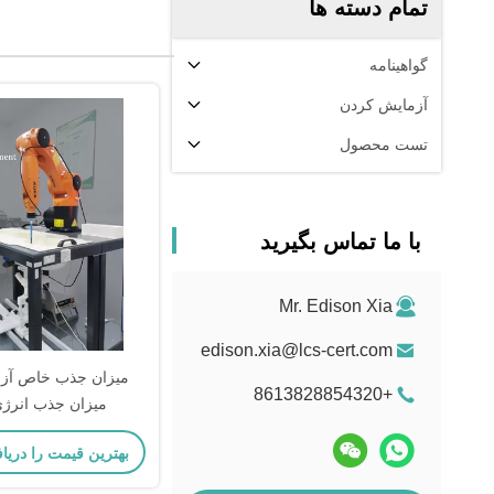
تمام دسته ها
گواهینامه
آزمایش کردن
تست محصول
با ما تماس بگیرید
Mr. Edison Xia
edison.xia@lcs-cert.com
+8613828854320
میزان جذب انرژی
الکترومغناطیسی تلفن 
بهترین قیمت را دریا
سیم