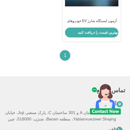
آزمون ایستگاه شارژ EV خودروهای
انرژی جدید نوع1 نوع2 گواهینامه
آزمون GB/T
بهترین قیمت را دریافت کنید
1
تماس سریع
آدرس
101، 201 ساختمان A و 301 ساختمان C، پارک صنعتی Juji، خیابان
Yabianxueziwei Shajing، منطقه Baoan، شنژن، 518000، چین
تلفن