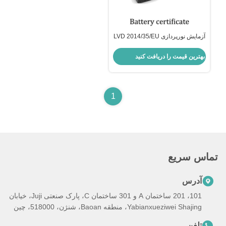
آزمایش نورپردازی LVD 2014/35/EU
بهترین قیمت را دریافت کنید
1
تماس سریع
آدرس
101، 201 ساختمان A و 301 ساختمان C، پارک صنعتی Juji، خیابان
Yabianxueziwei Shajing، منطقه Baoan، شنژن، 518000، چین
تلفن