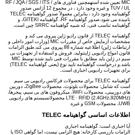
MIC تعیین شده استهمچنین فناوری های RF / JQA / SGS / ITS /
TUV / UL و غیره وجود دارد ، در مجموع 12 آژانس صدور
گواهینامه وجود دارد ، بنابراین معمولاً صدور گواهینامه TELEC
نامیده می شود.صدور گواهینامه RF، گواهینامه GITEKI، و
گواهینامه تناسب فنی، که شبیه گواهینامه SRRC چین است.
گواهینامه TELEC از قانون رادیو ژاپن پیروی می کند و
مشخصات آزمایش خاص از مقررات MIC (وزارت امور داخلی و
ارتباطات ژاپن) اطلاعیه شماره 88 پیروی می کند.طبق الزامات
قانون امواج رادیویی ژاپنتولید، فروش و استفاده از تجهیزات بی
سیم در ژاپن باید مطابق با مقررات فنی تایید شده توسط MIC
باشد.و درخواست گواهینامه تایید نوع (یعنی گواهینامه TELEC)
برای تجهیزات رادیویی اجباری است..
گواهینامه TELEC برای محصولات فرکانس رادیویی بی سیم
است که شامل: محصولات بلوتوث، محصولات ZigBee، دوربین
های دوربینی، محصولات WiFi، میکروفون های بی سیم، پیجرها،
LTE · RFID (2.4GHz،920MHz) محصولاتسیستم های رادیویی
UWB، محصولات GSM و غیره
اطلاعات اساسی گواهینامه TELEC
آیا اجباری است: گواهینامه اجباری
الزامات بازرسی کارخانه: هیچ الزامی نیست، اما گواهی ISO یا