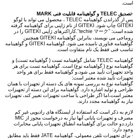
است.
·تصدیق TELEC و گواهینامه قابلیت فنی MARK
پس از گذراندن گواهینامه TELEC ، محصول می تواند با لوگو
GITEKI چاپ شود. GITEKI از نام ژاپنی برای گواهینامه گرفته
شده است: "techie マーク".کاراکترهای ژاپنی GITEKI را در
روماجی می نویسند، بنابراین گواهینامه GITEKI همچنین
گواهینامه فناوری نامیده می شود. گواهینامه GITEKI و گواهینامه
تناسب فنی فقط یک نام متفاوت است.
گواهینامه TELEC شامل گواهینامه تست ( گواهینامه تست) و
گواهینامه نوع ( گواهینامه نوع) است. گواهینامه تست برای هر
واحد تجهیزات تأیید می شود،و گواهینامه فقط برای هر واحد
تجهیزات تأیید شده معتبر است;
گواهینامه نوع به بررسی نمونه های یک دسته از تجهیزات با همان
طراحی و تولید اشاره دارد. گواهینامه برای این دسته از تجهیزات
معتبر است،اما اگر طراحی یا ساخت تجهیزات تغییر کند، تجهیزات
نیاز به گواهینامه مجدد دارند.
لازم به ذکر است که استفاده از ایستگاه های رادیویی غیر کم
مصرف و تجهیزات پایانی آنها نیاز به درخواست مجوز از MIC
دارد.دو حالت برای گواهینامه انطباق تجهیزات پایانی مخابرات
وجود دارد:
· برای تجهیزات تلفن معمولی، گواهینامه JATE فقط باید مطابق