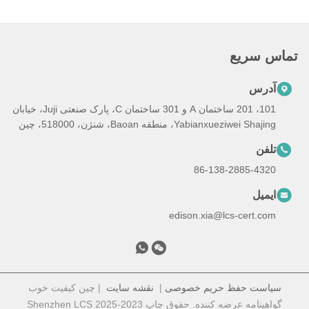
تماس سریع
آدرس
101، 201 ساختمان A و 301 ساختمان C، پارک صنعتی Juji، خیابان
Yabianxueziwei Shajing، منطقه Baoan، شنژن، 518000، چین
تلفن
86-138-2885-4320
ایمیل
edison.xia@lcs-cert.com
سیاست حفظ حریم خصوصی
|
نقشه سایت
| چین کیفیت خوب
گواهینامه عرضه کننده. حقوق چاپ 2023-2025 Shenzhen LCS
Compliance Testing Laboratory Ltd. . تمامی حقوق محفوظ است.