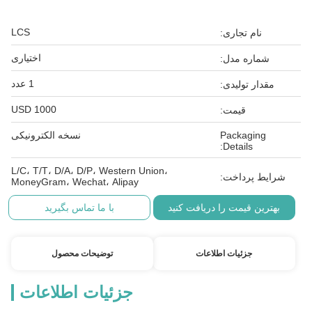
LCS
نام تجاری:
اختیاری
شماره مدل:
1 عدد
مقدار تولیدی:
1000 USD
قیمت:
Packaging
نسخه الکترونیکی
Details:
L/C، T/T، D/A، D/P، Western Union،
شرایط پرداخت:
MoneyGram، Wechat، Alipay
بهترین قیمت را دریافت کنید
با ما تماس بگیرید
جزئیات اطلاعات
توضیحات محصول
جزئیات اطلاعات