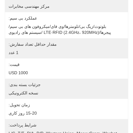
مرکز مهندسی مخابرات
عملکرد بی سیم:
بلوتوث/زیگ بی/تلومترها/وی فای/میکروفون های بی سیم/
پیجرها/LTE·RFID (2.4GHz، 920MHz) /سیستم های رادیوی
مقدار حداقل تعداد سفارش:
1 عدد
قیمت:
1000 USD
جزئیات بسته بندی:
نسخه الکترونیکی
زمان تحویل:
15-20 روز کاری
شرایط پرداخت: