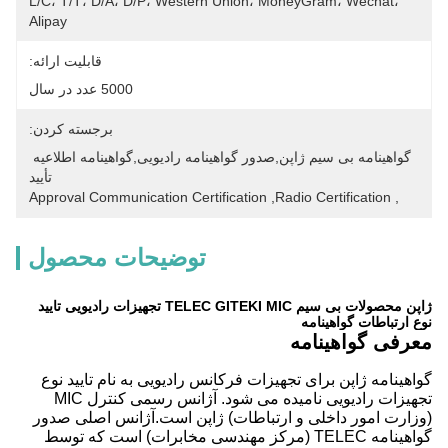
L/C، T/T، D/A، D/P، Western Union، MoneyGram، Wechat، 
Alipay
قابلیت ارائه:
5000 عدد در سال
برجسته کردن:
گواهینامه بی سیم ژاپن,صدور گواهینامه رادیویی,گواهینامه اطلاعیه 
تأیید
Approval Communication Certification
, 
Radio Certification
, 
توضیحات محصول
ژاپن محصولات بی سیم TELEC GITEKI MIC تجهیزات رادیویی تایید
نوع ارتباطات گواهینامه
معرفی گواهینامه
گواهینامه ژاپن برای تجهیزات فرکانس رادیویی به نام تایید نوع
تجهیزات رادیویی نامیده می شود. آژانس رسمی کنترل MIC
(وزارت امور داخلی و ارتباطات) ژاپن است.آژانس اصلی صدور
گواهینامه TELEC (مرکز مهندسی مخابرات) است که توسط