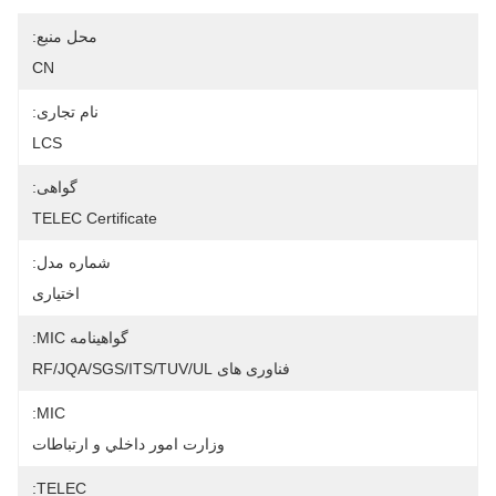
محل منبع:
CN
نام تجاری:
LCS
گواهی:
TELEC Certificate
شماره مدل:
اختیاری
گواهینامه MIC:
فناوری های RF/JQA/SGS/ITS/TUV/UL
MIC:
وزارت امور داخلي و ارتباطات
TELEC: