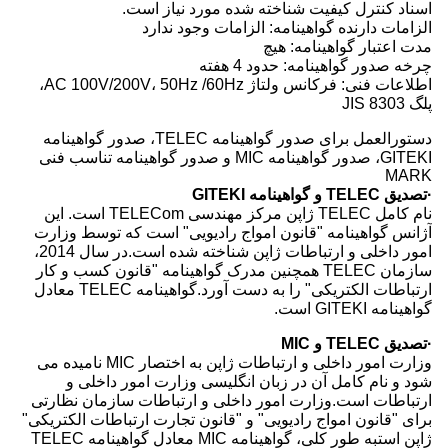
اسناد کنترل کیفیت شناخته شده مورد نیاز است.
الزامات دارنده گواهینامه: الزامات وجود ندارد
مدت اعتبار گواهینامه: هیچ
چرخه صدور گواهینامه: حدود 4 هفته
اطلاعات فنی: فرکانس ولتاژ AC 100V/200V، 50Hz /60Hz،
پلگ JIS 8303
دستورالعمل برای صدور گواهینامه TELEC، صدور گواهینامه
GITEKI، صدور گواهینامه MIC و صدور گواهینامه تناسب فنی
MARK
·تصدیق TELEC و گواهینامه GITEKI
نام کامل TELEC ژاپن مرکز مهندسی TELECom است. این
آژانس گواهینامه "قانون امواج رادیویی" است که توسط وزارت
امور داخلی و ارتباطات ژاپن شناخته شده است.در سال 2014،
سازمان TELEC همچنین مدرک گواهینامه "قانون کسب و کار
ارتباطات الکتریکی" را به دست آورد.گواهینامه TELEC معادل
گواهینامه GITEKI است.
·تصدیق TELEC و MIC
وزارت امور داخلی و ارتباطات ژاپن به اختصار MIC نامیده می
شود و نام کامل آن در زبان انگلیسی وزارت امور داخلی و
ارتباطات است.وزارت امور داخلی و ارتباطات سازمان نظارتی
برای "قانون امواج رادیویی" و "قانون تجارت ارتباطات الکتریکی"
ژاپن استبه طور کلی، گواهینامه MIC معادل گواهینامه TELEC