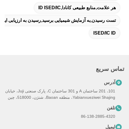
هر علامت,منابع طبیعی کانادا,ID ISED/IC
تست رسیدن,به آزمایش شیمیایی برسید,رسیدن به ارزیابی ایمن
ISED/IC ID
تماس سریع
آدرس
101، 201 ساختمان A و 301 ساختمان C، پارک صنعتی Juji، خیابان
Yabianxueziwei Shajing، منطقه Baoan، شنژن، 518000، چین
تلفن
86-138-2885-4320
ایمیل