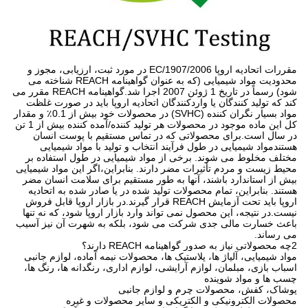
مقررات اتحادیه اروپا 1907/2006/EC در مورد ثبت، ارزیابی، مجوز و
محدودیت مواد شیمیایی (که به عنوان گواهینامه REACH شناخته می
شود) رسماً در تاریخ 1 ژوئن 2007 اجرا شد.گواهینامه REACH مقرر می
کند که تولید کنندگان یا واردکنندگان اتحادیه اروپا باید در صورت غلظت
مواد بسیار نگران کننده (SVHC) در محصولات خود بیش از 0.1٪ و مقدار
کل این ماده موجود در محصولات هر تولید کننده/آمده کننده بیش از 1 تن
در سال است.برای محصولاتی که در تماس مستقیم با پوست انسان
هستندمواد شیمیایی در طول فرآیند انتخاب و تولید با مواد شیمیایی
مختلف مخلوط می شوند. برخی از مواد شیمیایی در طول استفاده بر
محیط زیست و مردم تأثیرات مضر دارند. بنابراین،اگر این مواد شیمیایی
بیش از استاندارد باشند، آنها به طور مستقیم برای سلامت انسان مضر
هستند. بنابراین، تمام محصولات تولید شده در یا صادر شده به اتحادیه
اروپا باید تحت آزمایش REACH قرار گیرند.در بازار اروپا قابل فروش
نیست.در نتیجه، این محصول نمی تواند وارد بازار اروپا شود، که نه تنها
باعث خسارت مالی جدی شرکت می شود، بلکه به شهرت آن نیز آسیب
می رساند.
2چه محصولاتی نیاز به صدور گواهینامه REACH دارند؟
مواد شیمیایی، آلیاژ ها، پلاستیک ها، محصولات نیمه آماده، لوازم جانبی
اسباب بازی، مبلمان، لوازم آرایشی، لوازم اداری، رنگدانه ها، رنگ ها،
چسب ها و مواد شوینده
پوشاک، کفش، محصولات چرم و لوازم جانبی
محصولات الکترونیکی و الکتریکی و سایر محصولات و غیره