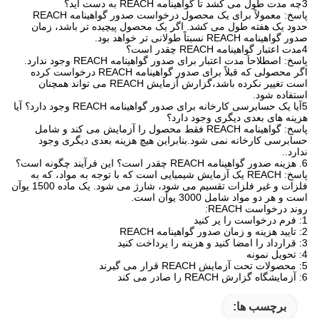
3چه مدت طول می کشد تا گواهینامه REACH به دست آید؟
پاسخ: معمولاً برای یک محصول درخواست صدور گواهینامه REACH
حدود یک هفته طول می کشد. اگر یک محصول پیچیده تر باشد، زمان
صدور گواهینامه REACH نسبتاً طولانی تر خواهد بود.
4مدت اعتبار گواهینامه REACH چقدر است؟
پاسخ: اصطلاحاً مدت اعتبار برای صدور گواهینامه REACH وجود ندارد.
اگر محصولی که قبلاً برای صدور گواهینامه REACH درخواست کرده
است تغییر نکرده باشد،گزارش آزمایش REACH می تواند همچنان
استفاده شود.
5آیا یک حسابرسی کارخانه برای صدور گواهینامه REACH وجود دارد؟ آیا
هزینه های بعدی دیگری وجود دارد؟
پاسخ: گواهینامه REACH فقط محصول را آزمایش می کند و شامل
حسابرسی کارخانه نمی شود.بنابراین هیچ هزینه بعدی دیگری وجود
ندارد..
6. هزینه صدور گواهینامه REACH چقدر است؟ این فرآیند چگونه است؟
پاسخ: REACH یک آزمایش شیمیایی است که با توجه به مواد، که به
فلزات و غیر فلزات تقسیم می شود، شارژ می شود. یک ماده 1500 یوآن
است و هر دو مواد شامل 3000 یوآن است.
روند درخواست REACH:
1: فرم درخواست را پر کنید
2: تایید هزینه و زمان صدور گواهینامه REACH
3: قرارداد را امضا کنید و هزینه را پرداخت کنید
4: تحویل نمونه
5: محصولات تحت آزمایش REACH قرار می گیرند
6: آزمایشگاه گزارش REACH را صادر می کند
برچسب ها: