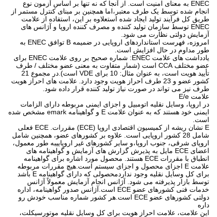
ENEC به معنای امنیت است. از آنجا که نه تنها بر اساس آزمون نوع
انجام شده توسط یک طرف معتبر،اما همچنین بر مبنای کنترل مستمر از
طریق کل فرآیند تولید ایجاد شده استعلاوه بر این، استفاده از علامت
ENEC توسط سازمان تولید کننده و مصرف کننده اروپا و آژانس های
آزمایش دولتی نظارت می شود.
امروزه، فهرست استانداردهای اروپایی در ضمیمه B توافق ENEC به
طور مداوم در حال افزایش است.
یادداشت های علامت ENEC: شماره صحیح بر روی علامت ENEC برای
عضو مختلف CCA است (شمار متفاوت به معنی عضو مختلف / طرف
تأیید هویت است، به عنوان مثال: 10 برای VDE است).در مجموع 21
کشور عضو و 23 طرف احراز هویت وجود دارد. علامت های احراز هویت
طرف نیز می تواند در صورت نیاز تولید کننده قرار داده شود.
علامت E/e
در اروپا، وسایل نقلیه اتومبیل و اجزای ایمنی مربوطه دارای الزامات
ایمنی خود هستند که به عنوان علامت E و گواهینامه emark مشخص شده
است.
E نشان ریشه از کمیسیون اقتصادی اروپا (ECE) مقررات. ECE فعلی
شامل 28 کشور اروپایی است. علاوه بر کشورهای عضو، همچنین شامل
اروپای شرقی، جنوب اروپا،و سایر کشورهای غیر اروپاییبه طور معمول،
اعضای ECE مایل به پذیرش گزارش های آزمایش و گواهینامه های
انطباق با مقررات ECE هستند. محصول مورد اشاره برای گواهینامه
علامت E اجزای محصول و اجزای سیستم است.هیچ مقررات مربوطه
برای کل وسایل نقلیه وجود نداردمحصولی که دارای گواهینامه E باشد
توسط بازار پذیرفته می شود. آژانس انجام آزمایش معمولاً آژانس
خدمات فنی کشورهای عضو ECE است.آژانس صدور گواهینامه، اداره
دولتی کشورهای عضو ECE است.هر کشور شماره مناسب خودش رو
داره
این علامت، علامت احراز هویت برای کل وسایل نقلیه موتورسیکلت،