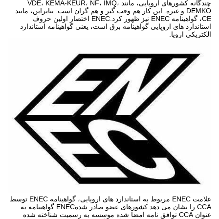
چندگانه کشورهای اروپایی، مانند VDE، KEMA-KEUR، NF، IMQ،
DEMKO و غیره. این کار هم وقت گیر و هم گران است. بنابراین، مانند
CE، گواهینامه ENEC نیز ظهور کرد.ENEC اختصار اولین حروف
استاندارد های اروپایی گواهینامه برق است، یعنی گواهینامه استاندارد
الکتریکی اروپا.
علامت ENEC مربوط به استاندارد های اروپایی، گواهینامه ENEC توسط
CCA را نشان می دهد.کشورهای عضو صادر شدهENEC گواهینامه به
عنوان CCA توافق نامه امضا شده موسسه به رسمیت شناخته شده