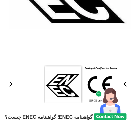
گواهینامه ENEC؛ گواهینامه ENEC چیست؟