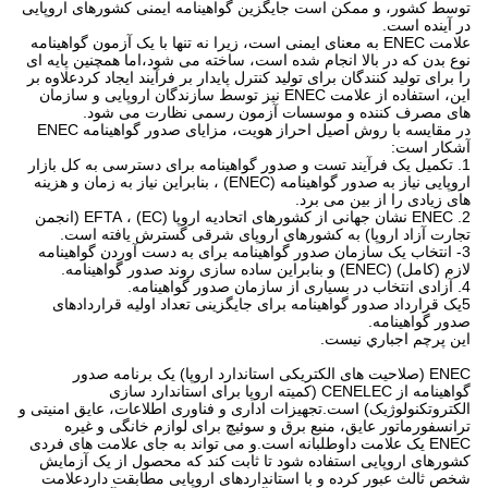
توسط کشور، و ممکن است جایگزین گواهینامه ایمنی کشورهای اروپایی
در آینده است.
علامت ENEC به معنای ایمنی است، زیرا نه تنها با یک آزمون گواهینامه
نوع بدن که در بالا انجام شده است، ساخته می شود،اما همچنین پایه ای
را برای تولید کنندگان برای تولید کنترل پایدار بر فرآیند ایجاد کردعلاوه بر
این، استفاده از علامت ENEC نیز توسط سازندگان اروپایی و سازمان
های مصرف کننده و موسسات آزمون رسمی نظارت می شود.
در مقایسه با روش اصیل احراز هویت، مزایای صدور گواهینامه ENEC
آشکار است:
1. تکمیل یک فرآیند تست و صدور گواهینامه برای دسترسی به کل بازار
اروپایی نیاز به صدور گواهینامه (ENEC) ، بنابراین نیاز به زمان و هزینه
های زیادی را از بین می برد.
2. ENEC نشان جهانی از کشورهای اتحادیه اروپا (EC) ، EFTA (انجمن
تجارت آزاد اروپا) به کشورهای اروپای شرقی گسترش یافته است.
3- انتخاب یک سازمان صدور گواهینامه برای به دست آوردن گواهینامه
لازم (کامل) (ENEC) و بنابراین ساده سازی روند صدور گواهینامه.
4. آزادی انتخاب در بسیاری از سازمان صدور گواهینامه.
5یک قرارداد صدور گواهینامه برای جایگزینی تعداد اولیه قراردادهای
صدور گواهینامه.
اين پرچم اجباري نيست.
ENEC (صلاحیت های الکتریکی استاندارد اروپا) یک برنامه صدور
گواهینامه از CENELEC (کمیته اروپا برای استاندارد سازی
الکتروتکنولوژیک) است.تجهیزات اداری و فناوری اطلاعات، عایق امنیتی و
ترانسفورماتور عایق، منبع برق و سوئیچ برای لوازم خانگی و غیره
ENEC یک علامت داوطلبانه است.و می تواند به جای علامت های فردی
کشورهای اروپایی استفاده شود تا ثابت کند که محصول از یک آزمایش
شخص ثالث عبور کرده و با استانداردهای اروپایی مطابقت داردعلامت