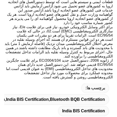
قطعات ایمنی و سیستم هایی است که توسط دستورالعمل های اتحادیه
اروپا به کشورهای عضو تحمیل می شود.آژانس آزمایش باید آژانس
خدمات فنی کشورهای عضو اتحادیه اروپا باشد.آژانس صدور این
گواهینامه وزارت حمل و نقل کشورهای عضو اتحادیه اروپا است. هر یک
از کشورهای عضو اتحادیه اروپا محصول گواهینامه ای را می پذیرند.هر
کشور شماره مناسب خود را دارد
برای اکثر وسایل الکترونیکی خودرو، نیاز فنی برای علامت E/e، نیاز
سازگاری الکترومغناطیسی (EMC) است.02، در حالی که علامت
95/54/EC است. الزامات تقریباً برای هر دو مقررات فنی یکسان
است.هر دو این قوانین مستلزم آن هستند که اجزای وسیله نقلیه در
معرض اختلال الکترومغناطیسی میدان نزدیک (فاصله آزمایش 1 متر) باید
با محدودیت های باند گسترده و باند باریک مطابقت داشته باشند.در همین
حال، اجزای مربوط به کنترل وسیله نقلیه باید الزامات تداخل تشعشعات
الکترومغناطیسی را برآورده کنند.
از ژانویه 2006، دستورالعمل جدید 2004/104/EC برای علامت جایگزین
95/54/EC قدیمی خواهد شد. این دستورالعمل جدید دارای همان
محدودیت های تداخل الکترومغناطیسی (EMI) به عنوان قدیمی است.اما
محدوده عملکرد برای محصولات مورد نیاز تداخل تشعشعات
الکترومغناطیسی روشن و گسترش یافته است.
برچسب ها:
on,India BIS Certification,Bluetooth BQB Certification
India BIS Certification