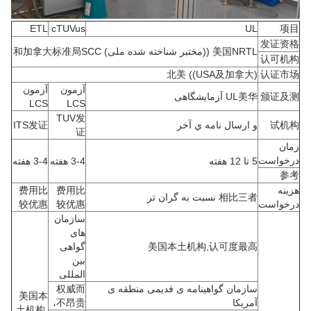
ETL
cTUVus
UL
项目
发证资格
美国NRTL ((مختبر شناخته شده ملی) 和加拿大标准局SCC
认可机构
北美 ((USA及加拿大)
认证市场
آزمون
آزمون
颁证及测
UL美华 آزمایشگاهی
LCS
LCS
TUV发
试机构
و ارسال نامه ي آخر
ITS发证
证
زمان
درخواست
5 تا 12 هفته
3-4 هفته
3-4 هفته
参考
هزینه
费用比
费用比
相比三者 نسبت به گران تر
درخواست
较优惠
较优惠
سازمان
های
美国本土机构,认可度最高
گواهی
بین
المللی
سازمان گواهینامه ی قدیمی منطقه ی
权威而
美国本
آمریکا
不昂贵،
土机构,