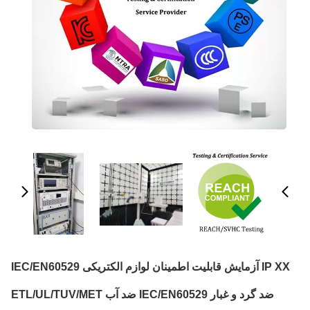
IP XX آزمایش قابلیت اطمینان لوازم الکتریکی IEC/EN60529
ضد گرد و غبار IEC/EN60529 ضد آب ETL/UL/TUV/MET