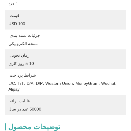
1 عدد
قیمت:
100 USD
جزئیات بسته بندی:
نسخه الکترونیکی
زمان تحویل:
5-10 روز کاری
شرایط پرداخت:
L/C، T/T، D/A، D/P، Western Union، MoneyGram، Wechat، 
Alipay
قابلیت ارائه:
50000 عدد در سال
توضیحات محصول