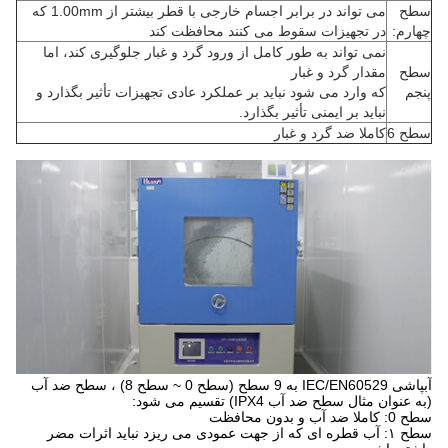
سطح
می تواند در برابر اجسام خارجی با قطر بیشتر از 1.00mm که
چهارم:
در تجهیزات سقوط می کنند محافظت کند
نمی تواند به طور کامل از ورود گرد و غبار جلوگیری کند، اما
سطح
مقدار گرد و غبار
پنجم
که وارد می شود نباید بر عملکرد عادی تجهیزات تأثیر بگذارد و
نباید بر ایمنی تأثیر بگذارد.
سطح 6
کاملا ضد گرد و غبار
آبپاشی IEC/EN60529 به 9 سطح (سطح 0 ~ سطح 8) ، سطح ضد آب
(به عنوان مثال سطح ضد آب IPX4) تقسیم می شود:
سطح 0: کاملا ضد آب و بدون محافظت
سطح ۱: آب قطره ای که از جهت عمودی می ریزد نباید اثرات مضر