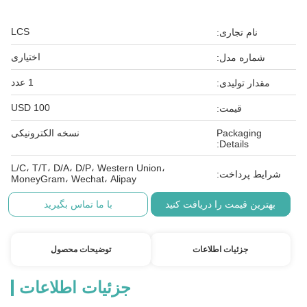
LCS
نام تجاری:
اختیاری
شماره مدل:
1 عدد
مقدار تولیدی:
100 USD
قیمت:
Packaging
نسخه الکترونیکی
Details:
L/C، T/T، D/A، D/P، Western Union،
شرایط پرداخت:
MoneyGram، Wechat، Alipay
بهترین قیمت را دریافت کنید
با ما تماس بگیرید
جزئیات اطلاعات
توضیحات محصول
جزئیات اطلاعات