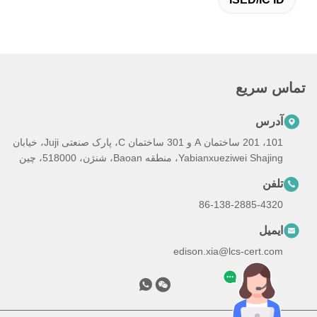
تماس سریع
آدرس
101، 201 ساختمان A و 301 ساختمان C، پارک صنعتی Juji، خیابان
Yabianxueziwei Shajing، منطقه Baoan، شنژن، 518000، چین
تلفن
86-138-2885-4320
ایمیل
edison.xia@lcs-cert.com