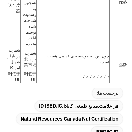
优势
همچنین
认可度
به
高
رسمیت
شناخته
شده
توسط
ایالات
متحده
شهرت
شهرت
چون اين يه موسسه ي قديمي هست،
در بازار
برند 北
تست
شمال
美市场
劣势
امریکا
稍低于
稍低于
√ √ √ √ √ √ √ √
UL
UL
برچسب ها:
هر علامت,منابع طبیعی کانادا,ID ISED/IC
Natural Resources Canada Ndt Certification
ISED/IC ID