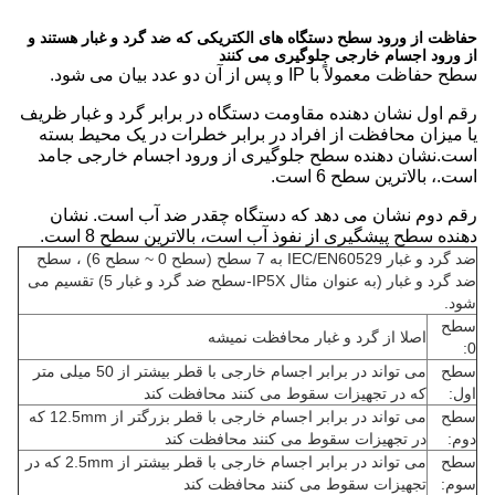
حفاظت از ورود سطح دستگاه های الکتریکی که ضد گرد و غبار هستند و
از ورود اجسام خارجی جلوگیری می کنند
سطح حفاظت معمولاً با IP و پس از آن دو عدد بیان می شود.
رقم اول نشان دهنده مقاومت دستگاه در برابر گرد و غبار ظریف
یا میزان محافظت از افراد در برابر خطرات در یک محیط بسته
است.نشان دهنده سطح جلوگیری از ورود اجسام خارجی جامد
است.، بالاترین سطح 6 است.
رقم دوم نشان می دهد که دستگاه چقدر ضد آب است. نشان
دهنده سطح پیشگیری از نفوذ آب است، بالاترین سطح 8 است.
ضد گرد و غبار IEC/EN60529 به 7 سطح (سطح 0 ~ سطح 6) ، سطح
ضد گرد و غبار (به عنوان مثال IP5X-سطح ضد گرد و غبار 5) تقسیم می
شود.
سطح
اصلا از گرد و غبار محافظت نمیشه
0:
سطح
می تواند در برابر اجسام خارجی با قطر بیشتر از 50 میلی متر
اول:
که در تجهیزات سقوط می کنند محافظت کند
سطح
می تواند در برابر اجسام خارجی با قطر بزرگتر از 12.5mm که
دوم:
در تجهیزات سقوط می کنند محافظت کند
سطح
می تواند در برابر اجسام خارجی با قطر بیشتر از 2.5mm که در
سوم:
تجهیزات سقوط می کنند محافظت کند